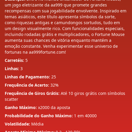
um jogo eletrizante da aa999 que promete grandes
recompensas com sua jogabilidade envolvente. Inspirado em
temas asiáticos, este título apresenta símbolos da sorte,
como riquezas antigas e camundongos sortudos, tudo em
um design visualmente rico. Com funcionalidades especiais,
incluindo rodadas grátis e multiplicadores, o Fortune Mouse
aumenta suas chances de vitória enquanto mantém a
emoção constante. Venha experimentar esse universo de
fortunas na aa999fortune.com!
Carretéis:
5
Linhas:
3
Linhas de Pagamento:
25
Frequência de Acerto:
32%
Frequência de Giros Grátis:
Até 10 giros grátis com símbolos
scatter
Ganho Máximo:
x2000 da aposta
Probabilidade do Ganho Máximo:
1 em 40000
Volatilidade:
Média