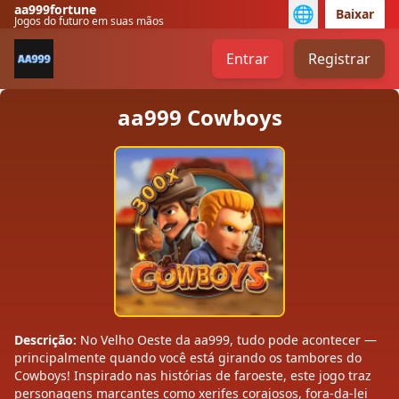
aa999fortune
🌐
Baixar
Jogos do futuro em suas mãos
Entrar
Registrar
aa999 Cowboys
Descrição:
No Velho Oeste da aa999, tudo pode acontecer —
principalmente quando você está girando os tambores do
Cowboys! Inspirado nas histórias de faroeste, este jogo traz
personagens marcantes como xerifes corajosos, fora-da-lei