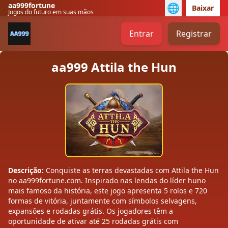
aa999fortune
🌐
Baixar
Jogos do futuro em suas mãos
Entrar
Registrar
aa999 Attila the Hun
Descrição:
Conquiste as terras devastadas com Attila the Hun
no aa999fortune.com. Inspirado nas lendas do líder huno
mais famoso da história, este jogo apresenta 5 rolos e 720
formas de vitória, juntamente com símbolos selvagens,
expansões e rodadas grátis. Os jogadores têm a
oportunidade de ativar até 25 rodadas grátis com