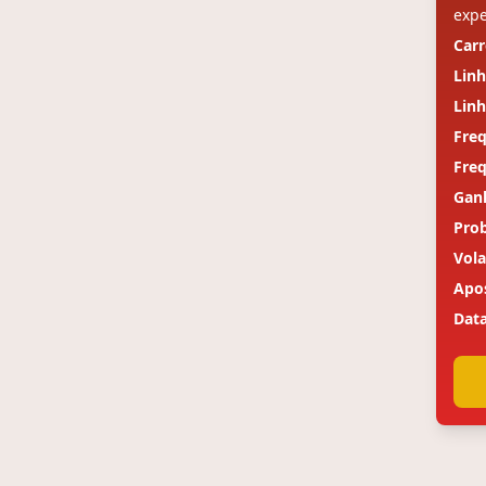
expe
Carr
Linh
Lin
Freq
Freq
Gan
Pro
Vola
Apo
Dat