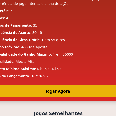
riência de jogo intensa e cheia de ação.
etéis:
5
as:
4
has de Pagamento:
35
uência de Acerto:
30.4%
uência de Giros Grátis:
1 em 95 giros
ho Máximo:
4000x a aposta
babilidade do Ganho Máximo:
1 em 55000
tilidade:
Média-Alta
sta Mínima-Máxima:
R$0.60 - R$60
a de Lançamento:
10/10/2023
Jogar Agora
Jogos Semelhantes