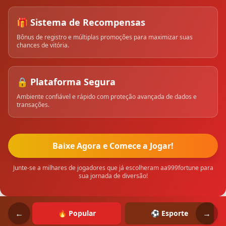
🎁 Sistema de Recompensas
Bônus de registro e múltiplas promoções para maximizar suas
chances de vitória.
🔒 Plataforma Segura
Ambiente confiável e rápido com proteção avançada de dados e
transações.
Baixe Agora e Comece a Jogar!
Junte-se a milhares de jogadores que já escolheram aa999fortune para
sua jornada de diversão!
←
→
🔥 Popular
⚽ Esporte