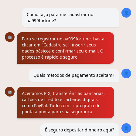
👤
Como faço para me cadastrar no
aa999fortune?
🤖
Para se registrar no aa999fortune, basta
clicar em "Cadastre-se", inserir seus
dados básicos e confirmar seu e-mail. O
processo é rápido e seguro!
👤
Quais métodos de pagamento aceitam?
🤖
Aceitamos PIX, transferências bancárias,
cartões de crédito e carteiras digitais
como PayPal. Tudo com criptografia de
ponta a ponta para sua segurança.
👤
É seguro depositar dinheiro aqui?