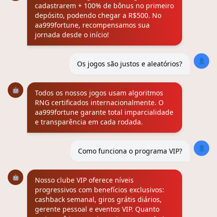
cadastrarem + 100% de bônus no primeiro
depósito, podendo chegar a R$500. No
aa999fortune, recompensamos sua
jornada desde o início!
👤
Os jogos são justos e aleatórios?
🤖
Todos os nossos jogos usam algoritmos
RNG certificados internacionalmente. O
aa999fortune garante total imparcialidade
e transparência em cada rodada.
👤
Como funciona o programa VIP?
🤖
Nosso clube VIP oferece níveis
progressivos com benefícios exclusivos:
cashback semanal, giros grátis diários,
gerente pessoal e eventos VIP. Quanto