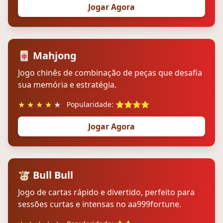
Jogar Agora
🀄 Mahjong
Jogo chinês de combinação de peças que desafia
sua memória e estratégia.
★
★
★
★
★
Popularidade: ⭐⭐⭐⭐
Jogar Agora
🐮 Bull Bull
Jogo de cartas rápido e divertido, perfeito para
sessões curtas e intensas no aa999fortune.