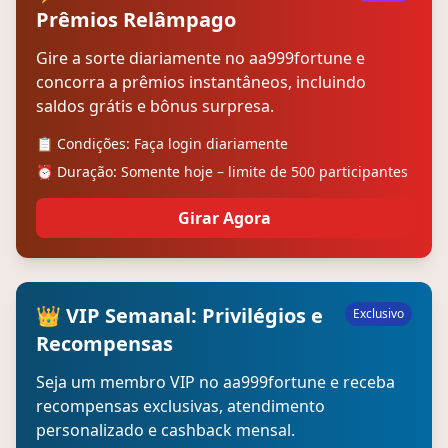
Prêmios Relâmpago
Gire a sorte diariamente no aa999fortune e
concorra a prêmios instantâneos, incluindo
saldos grátis e bônus surpresa.
📋 Condições: Faça login diariamente
⏰ Duração: Somente hoje – limite de 500 participantes
Girar Agora
👑 VIP Semanal: Privilégios e
Exclusivo
Recompensas
Seja um membro VIP no aa999fortune e receba
recompensas exclusivas, atendimento
personalizado e cashback mensal.