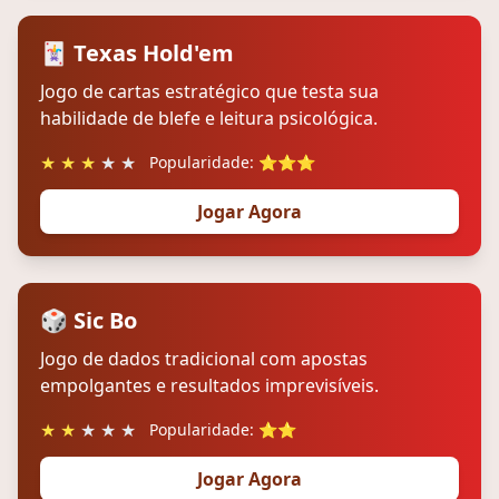
🃏 Texas Hold'em
Jogo de cartas estratégico que testa sua
habilidade de blefe e leitura psicológica.
★
★
★
★
★
Popularidade: ⭐⭐⭐
Jogar Agora
🎲 Sic Bo
Jogo de dados tradicional com apostas
empolgantes e resultados imprevisíveis.
★
★
★
★
★
Popularidade: ⭐⭐
Jogar Agora