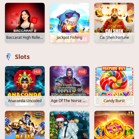
Baccarat High Roller 2
Jackpot Fishing
Cai Shen Fortune
Slots
Hot
Hot
Anaconda Uncoiled
Age Of The Norse Ways of Thunder
Candy Burst