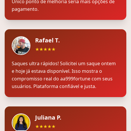
Único ponto de melhoria seria mais opções de
pagamento.
Rafael T.
★★★★★
Saques ultra rápidos! Solicitei um saque ontem
e hoje já estava disponível. Isso mostra o
compromisso real do aa999fortune com seus
usuários. Plataforma confiável e justa.
Juliana P.
★★★★★