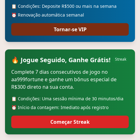
📋 Condições: Deposite R$500 ou mais na semana
⏰ Renovação automática semanal
Tornar-se VIP
🔥 Jogue Seguido, Ganhe Grátis!
Streak
Complete 7 dias consecutivos de jogo no
aa999fortune e ganhe um bônus especial de
R$300 direto na sua conta.
📋 Condições: Uma sessão mínima de 30 minutos/dia
⏰ Início da contagem: Imediato após registro
Começar Streak