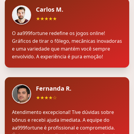
Carlos M.
★★★★★
O aa999fortune redefine os jogos online!
Gráficos de tirar o fôlego, mecânicas inovadoras
e uma variedade que mantém você sempre
envolvido. A experiência é pura emoção!
Fernanda R.
★★★★☆
Atendimento excepcional! Tive dúvidas sobre
bônus e recebi ajuda imediata. A equipe do
aa999fortune é profissional e comprometida.