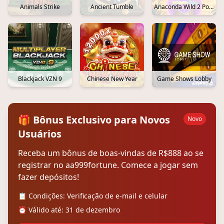
Animals Strike
Ancient Tumble
Anaconda Wild 2 Power Play
Blackjack VZN 9
Chinese New Year
Game Shows Lobby
🎁 Bônus Exclusivo para Novos
Novo
Usuários
Receba um bônus de boas-vindas de R$888 ao se
registrar no aa999fortune. Comece a jogar sem
fazer depósitos!
📋 Condições: Verificação de e-mail e celular
⏰ Válido até: 31 de dezembro