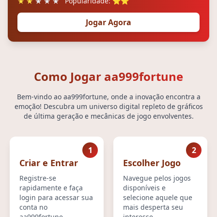
★
★
★
★
★
Popularidade: ⭐⭐
Jogar Agora
Como Jogar aa999fortune
Bem-vindo ao aa999fortune, onde a inovação encontra a
emoção! Descubra um universo digital repleto de gráficos
de última geração e mecânicas de jogo envolventes.
1
2
Criar e Entrar
Escolher Jogo
Registre-se
Navegue pelos jogos
rapidamente e faça
disponíveis e
login para acessar sua
selecione aquele que
conta no
mais desperta seu
aa999fortune.
interesse.