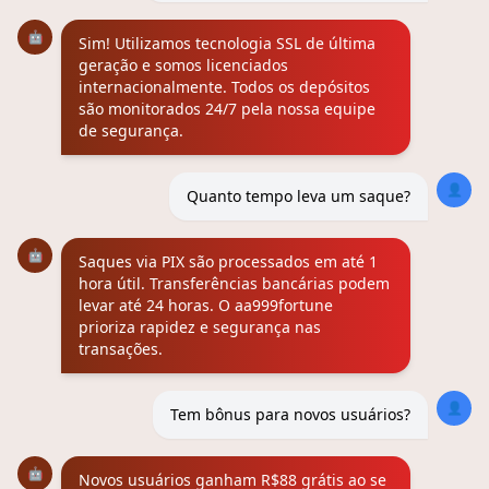
🤖
Sim! Utilizamos tecnologia SSL de última
geração e somos licenciados
internacionalmente. Todos os depósitos
são monitorados 24/7 pela nossa equipe
de segurança.
👤
Quanto tempo leva um saque?
🤖
Saques via PIX são processados em até 1
hora útil. Transferências bancárias podem
levar até 24 horas. O aa999fortune
prioriza rapidez e segurança nas
transações.
👤
Tem bônus para novos usuários?
🤖
Novos usuários ganham R$88 grátis ao se